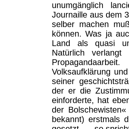
unumgänglich lanci
Journaille aus dem 3
selber machen muß,
können. Was ja auc
Land als quasi unb
Natürlich verlang
Propagandaarbeit.
Volksaufklärung un
seiner geschichtst
der er die Zustimm
einforderte, hat eb
der Bolschewisten«
bekannt) erstmals de
gesetzt —, so spric