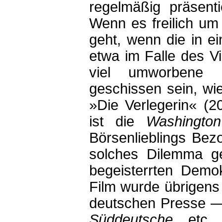
regelmäßig präsent
Wenn es freilich um
geht, wenn die in e
etwa im Falle des V
viel umworbene 
geschissen sein, wi
»Die Verlegerin« (2
ist die
Washingto
Börsenlieblings Bezo
solches Dilemma ge
begeisterrten Demo
Film wurde übrigens v
deutschen Presse
Süddeutsche
etc. —