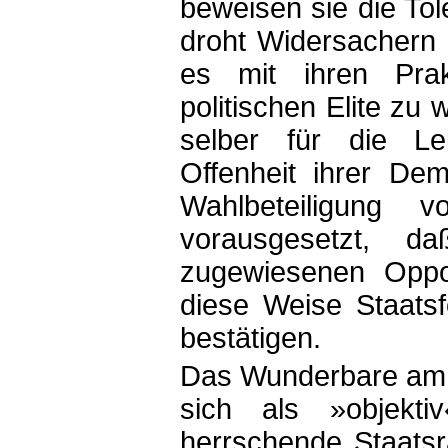
beweisen sie die To
droht Widersachern
es mit ihren Pra
politischen Elite zu w
selber für die Leb
Offenheit ihrer Dem
Wahlbeteiligung v
vorausgesetzt, 
zugewiesenen Oppo
diese Weise Staats
bestätigen.
Das Wunderbare am e
sich als »objekt
herrschende Staatsr