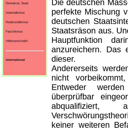
Die deutschen Mass
Demokrat. Staat
perfekte Mischung 
Imperialismus
deutschen Staatsin
Realsozialismus
Staatsräson aus. Und
Faschismus
Hauptfunktion dar
»Wissenschaft«
anzureichern. Das 
dieser.
international
Andererseits werde
nicht vorbeikommt, 
Entweder werden
überprüfbar eingeo
abqualifiziert
Verschwörungstheori
keiner weiteren Be