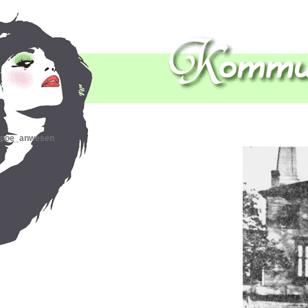
poe_anwesen