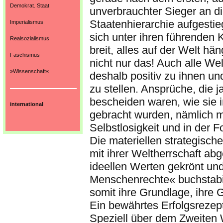
Demokrat. Staat
unverbrauchter Sieger an di
Staatenhierarchie aufgesti
Imperialismus
sich unter ihren führenden 
Realsozialismus
breit, alles auf der Welt h
Faschismus
nicht nur das! Auch alle We
»Wissenschaft«
deshalb positiv zu ihnen u
zu stellen. Ansprüche, die j
bescheiden waren, wie sie 
international
gebracht wurden, nämlich m
Selbstlosigkeit und in der
Die materiellen strategisc
mit ihrer Weltherrschaft ab
ideellen Werten gekrönt und
Menschenrechte« buchstabie
somit ihre Grundlage, ihre 
Ein bewährtes Erfolgsrezep
Speziell über dem Zweiten 